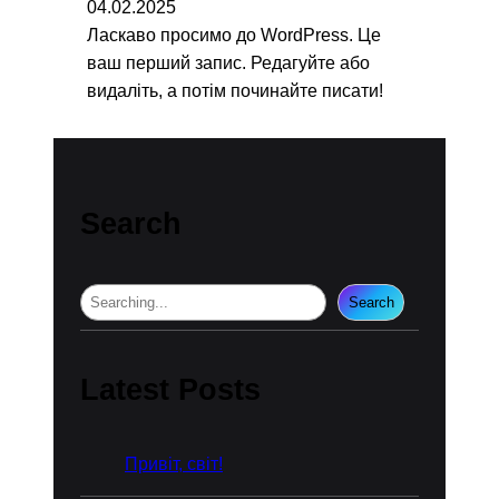
04.02.2025
Ласкаво просимо до WordPress. Це
ваш перший запис. Редагуйте або
видаліть, а потім починайте писати!
Search
S
Search
e
a
r
Latest Posts
c
h
Привіт, світ!